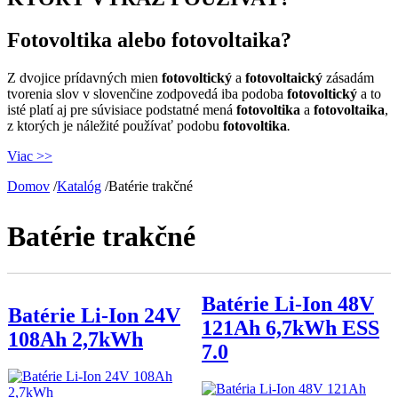
Fotovoltika alebo fotovoltaika?
Z dvojice prídavných mien
fotovoltický
a
fotovoltaický
zásadám
tvorenia slov v slovenčine zodpovedá iba podoba
fotovoltický
a to
isté platí aj pre súvisiace podstatné mená
fotovoltika
a
fotovoltaika
,
z ktorých je náležité používať podobu
fotovoltika
.
Viac >>
Domov
/
Katalóg
/
Batérie trakčné
Batérie trakčné
Batérie Li-Ion 48V
Batérie Li-Ion 24V
121Ah 6,7kWh ESS
108Ah 2,7kWh
7.0