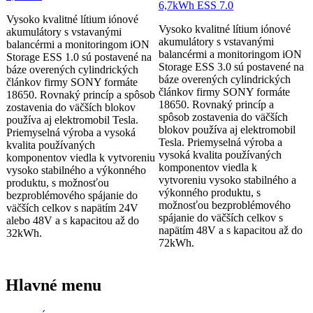
Vysoko kvalitné lítium iónové
Vysoko kvalitné lítium iónové
akumulátory s vstavanými
akumulátory s vstavanými
balancérmi a monitoringom iON
balancérmi a monitoringom iON
Storage ESS 1.0 sú postavené na
Storage ESS 3.0 sú postavené na
báze overených cylindrických
báze overených cylindrických
článkov firmy SONY formáte
článkov firmy SONY formáte
18650. Rovnaký princíp a spôsob
18650. Rovnaký princíp a
zostavenia do väčších blokov
spôsob zostavenia do väčších
používa aj elektromobil Tesla.
blokov používa aj elektromobil
Priemyselná výroba a vysoká
Tesla. Priemyselná výroba a
kvalita používaných
vysoká kvalita používaných
komponentov viedla k vytvoreniu
komponentov viedla k
vysoko stabilného a výkonného
vytvoreniu vysoko stabilného a
produktu, s možnosťou
výkonného produktu, s
bezproblémového spájanie do
možnosťou bezproblémového
väčších celkov s napätím 24V
spájanie do väčších celkov s
alebo 48V a s kapacitou až do
napätím 48V a s kapacitou až do
32kWh.
72kWh.
Hlavné menu