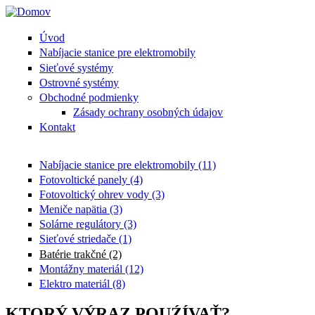
Skočiť na hlavný obsah
Úvod
Nabíjacie stanice pre elektromobily
Sieťové systémy
Ostrovné systémy
Obchodné podmienky
Zásady ochrany osobných údajov
Kontakt
Nabíjacie stanice pre elektromobily (11)
Fotovoltické panely (4)
Fotovoltický ohrev vody (3)
Meniče napätia (3)
Solárne regulátory (3)
Sieťové striedače (1)
Batérie trakčné (2)
Montážny materiál (12)
Elektro materiál (8)
KTORÝ VÝRAZ POUŹÍVAŤ?